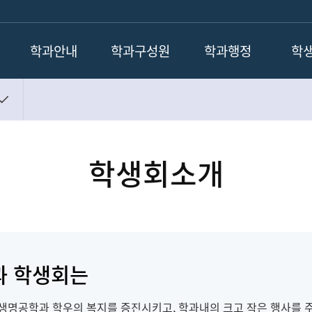
학과안내
학과구성원
학과행정
학
학과장인사말
교수진
학사일정
학생
학과소개
명예교수
장학안내
포
학과연혁
퇴직교수
화학생명공학전공 교과과
정
학생회소개
졸업 후 진로
강사
학과공지
학과시설
조교
취업공지
연구실소개
과 학생회는
공학과 학우의 복지를 증진시키고, 학과내의 크고 작은 행사를 주