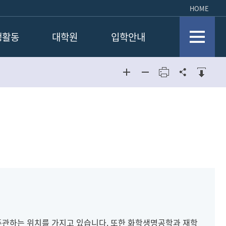
HOME
생활동
대학원
입학안내
회소개
일반대학원
토앨범
교육대학원
대학원생공지
학위논문
관하는 위치를 가지고 있습니다. 또한 화학생명공학과 재학