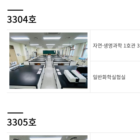
3304호
자연·생명과학 1호관 3
일반화학실험실
3305호