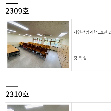
2309호
자연·생명과학 1호관 2
정 독 실
2310호