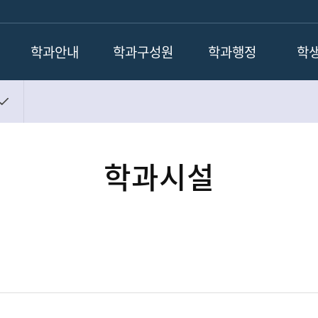
학과안내
학과구성원
학과행정
학
학과장인사말
교수진
학사일정
학생
학과소개
명예교수
장학안내
포
학과연혁
퇴직교수
화학생명공학전공 교과과
정
학과시설
졸업 후 진로
강사
학과공지
학과시설
조교
취업공지
연구실소개