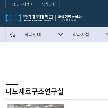
국립경국대학교
입학안내
학과안내
학과시설
학과안내
학과장인사말
학과구성원
학과소개
학과행정
학과연혁
학생활동
졸업 후 진로
대학원
학과시설
입학안내
연구실소개
나노재료구조연구실
부가정보