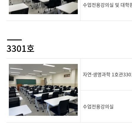
수업전용강의실 및 대학
3301호
자연·생명과학 1호관330
수업전용강의실