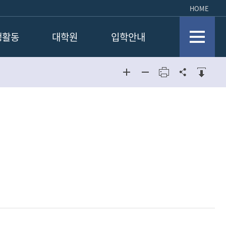
HOME
생활동
대학원
입학안내
회소개
일반대학원
토앨범
교육대학원
대학원생공지
학위논문