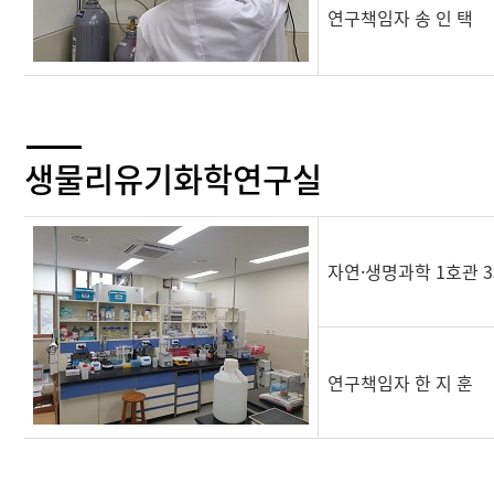
연구책임자 송 인 택
생물리유기화학연구실
자연·생명과학 1호관 3
연구책임자 한 지 훈