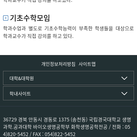
기초수학모임
학과수업과 별도로 기초수학능력이 부족한 학생들을 대상으로
학과교수가 직접 강의를 하고 있다.
개인정보처리방침
사이트맵
인문사회·IT대학
대학&대학원
인문·문화학부
국립경국대학교
학내사이트
국어국문학전공
(재)국립경국대학교발전기금
중국어문·문화학전공
글로컬인재양성관(고시원)
한자문화콘텐츠학전공
공동실험실습관
문화유산학전공
공용S/W관리시스템
36729 경북 안동시 경동로 1375 (송천동) 국립경국대학교 생명
미디어문화커뮤니케이션학전공
공자학원
과학.공과대학 바이오생명공학부 화학생명공학전공 / 전화 : 05
사학전공
공학교육인증시스템
4)820-5452 / FAX : 054)822-5452
과학영재교육원